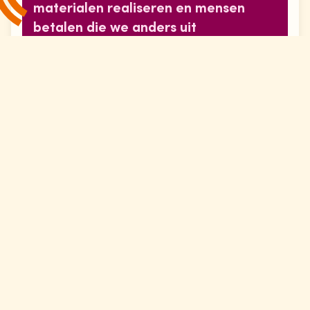
materialen realiseren en mensen
betalen die we anders uit
vrijwilligerswerk moesten laten
draaien. Dat gaf rust en ruimte.
Daan
Naast de financiële ondersteuning speelde ook de
begeleiding vanuit Cultuur Academy een rol. De
persoonlijke en toegankelijke manier van
samenwerken gaf volgens Walder het gevoel dat er
echt werd meegedacht in plaats van alleen
beoordeeld.
Meer weten over AZOTH? Klik hier.
Over NachtPulse