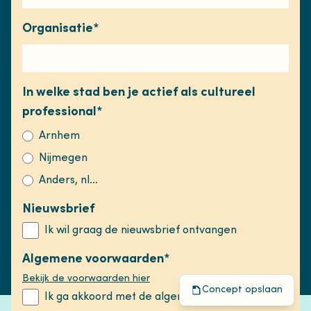
Wat wij doen
Organisatie
*
Onze fondsen
Kennisbank
Nieuws
Contact
In welke stad ben je actief als cultureel
Zoeken in de site
professional
*
Algemene voorwaarden
Arnhem
Privacy statement
Nijmegen
Contact
Anders, nl...
info@cultuuracademy.nl
Nieuwsbrief
+31 611404842 (bereikbaar op maandagochtend,
Ik wil graag de nieuwsbrief ontvangen
dinsdag en donderdag)
Algemene voorwaarden
*
Bekijk de voorwaarden hier
Concept opslaan
Ik ga akkoord met de algemene voorwaarden
© 2023 Cultuur Academy