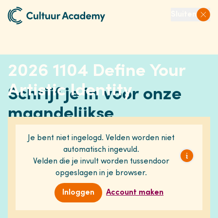
Naar home
Sluiten
Ope
2026 1104 Define Your
Artistic Identity
Schrijf je in voor onze
maandelijkse
nieuwsbrief
Je bent niet ingelogd. Velden worden niet
automatisch ingevuld.
en blijf op de hoogte van ons programma en
Velden die je invult worden tussendoor
ontwikkelingen in de sector.
opgeslagen in je browser.
Inloggen
Account maken
Aanmelden voor nieuwsbrief