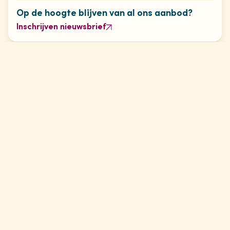
Op de hoogte blijven van al ons aanbod?
Inschrijven nieuwsbrief
Schrijf je in voor onze
maandelijkse
nieuwsbrief
en blijf op de hoogte van ons programma en
ontwikkelingen in de sector.
Aanmelden voor nieuwsbrief