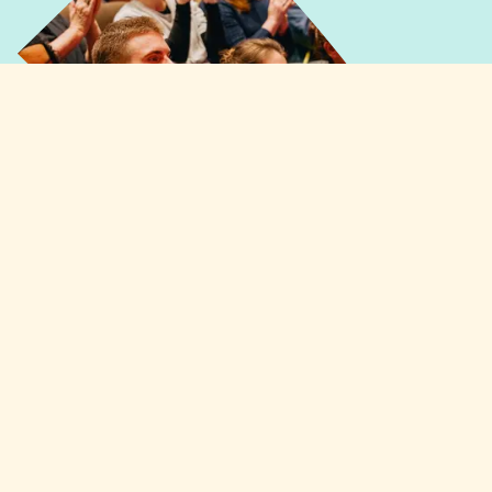
Snel naar
Over Cultuur Academy
Wat wij doen
Onze fondsen
Kennisbank
Nieuws