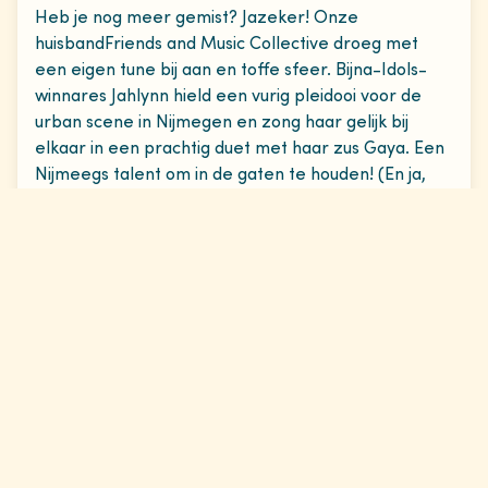
Heb je nog meer gemist? Jazeker! Onze
huisbandFriends and Music Collective droeg met
een eigen tune bij aan en toffe sfeer. Bijna-Idols-
winnares Jahlynn hield een vurig pleidooi voor de
urban scene in Nijmegen en zong haar gelijk bij
elkaar in een prachtig duet met haar zus Gaya. Een
Nijmeegs talent om in de gaten te houden! (En ja,
wat een goed idee, de Urban-scene stimuleren in
Nijmegen). En durfde je het aan een rinkelende
telefoon op te nemen, dan kreeg je de Poëzie
Centrale aan de lijn die je verraste met een gedicht
van Proces-Verbaal.
Praten mét mensen
Nachtburgemeester Cees de Beer gaf met zijn
verbale notulen een prachtige persoonlijke
impressie van het eerste Cult-Uur.
Lees ze via deze
link
nog eens na. Met zijn advies: “Niet praten over