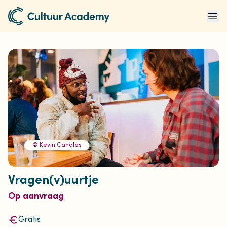
Naar home
Ope
© Kevin Canales
Vragen(v)uurtje
Op aanvraag
Gratis