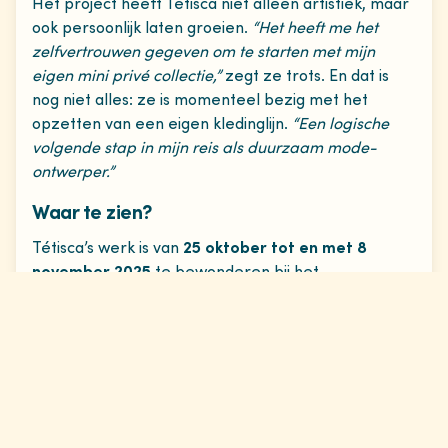
Het project heeft Tétisca niet alleen artistiek, maar
ook persoonlijk laten groeien.
“Het heeft me het
zelfvertrouwen gegeven om te starten met mijn
eigen mini privé collectie,”
zegt ze trots. En dat is
nog niet alles: ze is momenteel bezig met het
opzetten van een eigen kledinglijn.
“Een logische
volgende stap in mijn reis als duurzaam mode-
ontwerper.”
Waar te zien?
Tétisca’s werk is van
25 oktober tot en met 8
november 2025
te bewonderen bij het
International Drawing Center
aan de Papengas 6
in Nijmegen. Een unieke kans om haar duurzame
collectie in het echt te ervaren en je te laten
inspireren door de verhalen achter de stof.
Benieuwd naar Tétisca’s verdere avonturen? Volg
haar op
social media
voor updates over haar