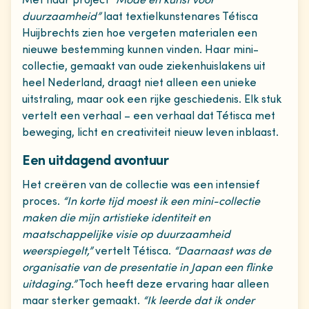
Met haar project
“Mode en kunst voor
duurzaamheid”
laat textielkunstenares Tétisca
Huijbrechts zien hoe vergeten materialen een
nieuwe bestemming kunnen vinden. Haar mini-
collectie, gemaakt van oude ziekenhuislakens uit
heel Nederland, draagt niet alleen een unieke
uitstraling, maar ook een rijke geschiedenis. Elk stuk
vertelt een verhaal – een verhaal dat Tétisca met
beweging, licht en creativiteit nieuw leven inblaast.
Een uitdagend avontuur
Het creëren van de collectie was een intensief
proces.
“In korte tijd moest ik een mini-collectie
maken die mijn artistieke identiteit en
maatschappelijke visie op duurzaamheid
weerspiegelt,”
vertelt Tétisca.
“Daarnaast was de
organisatie van de presentatie in Japan een flinke
uitdaging.”
Toch heeft deze ervaring haar alleen
maar sterker gemaakt.
“Ik leerde dat ik onder