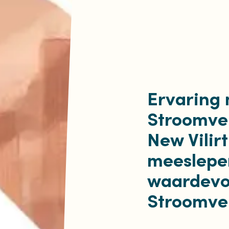
Ervaring
Stroomver
New Vilir
meeslepe
waardevo
Stroomver