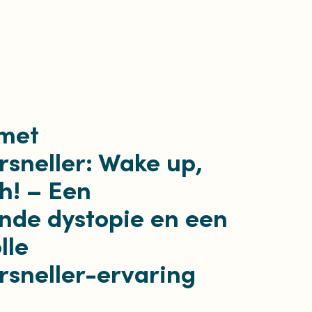
 met
sneller: Wake up,
th! – Een
nde dystopie en een
lle
sneller-ervaring