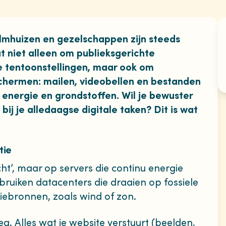
filmhuizen en gezelschappen zijn steeds
at niet alleen om publieksgerichte
ale tentoonstellingen, maar ook om
chermen: mailen, videobellen en bestanden
n energie en grondstoffen. Wil je bewuster
ij je alledaagse digitale taken? Dit is wat
tie
cht’, maar op servers die continu energie
ruiken datacenters die draaien op fossiele
ebronnen, zoals wind of zon.
g. Alles wat je website verstuurt (beelden,