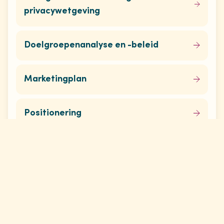
privacywetgeving
Doelgroepenanalyse en -beleid
Marketingplan
Positionering
Op de hoogte blijven van al ons aanbod?
Inschrijven nieuwsbrief
Vond je dit artikel nuttig?