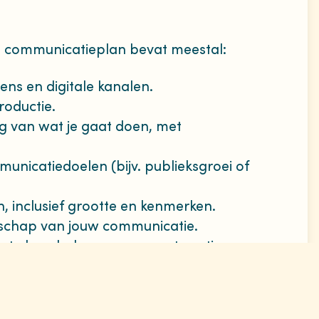
ed communicatieplan bevat meestal:
ns en digitale kanalen.
roductie.
ng van wat je gaat doen, met
municatiedoelen (bijv. publieksgroei of
 inclusief grootte en kenmerken.
schap van jouw communicatie.
ste boodschap en gewenste actie per
lijk voor welke communicatietaken.
es en personen die jouw project kunnen