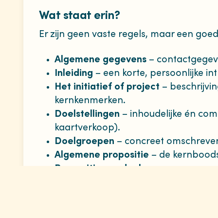
Wat staat erin?
Er zijn geen vaste regels, maar een go
Algemene gegevens
– contactgegeve
Inleiding
– een korte, persoonlijke int
Het initiatief of project
– beschrijvi
kernkenmerken.
Doelstellingen
– inhoudelijke én com
kaartverkoop).
Doelgroepen
– concreet omschreven,
Algemene propositie
– de kernbood
Propositie per doelgroep
– aangepa
doelgroep.
Taakverdeling
– wie is verantwoorde
Partners en vrijwilligers
– organisati