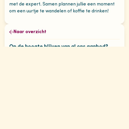
met de expert. Samen plannen jullie een moment
om een uurtje te wandelen of koffie te drinken!
Naar overzicht
Op de hoogte blijven van al ons aanbod?
Inschrijven nieuwsbrief
Schrijf je in voor onze
maandelijkse
nieuwsbrief