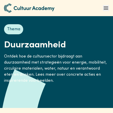
Naar home
Ope
Thema
Duurzaamheid
Ontdek hoe de cultuursector bijdraagt aan
duurzaamheid met strategieën voor energie, mobiliteit,
circulaire materialen, water, natuur en verantwoord
eten en drinken. Lees meer over concrete acties en
inspirerende voorbeelden.